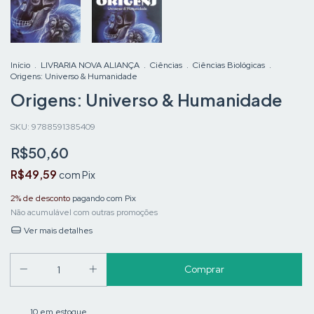
Início
.
LIVRARIA NOVA ALIANÇA
.
Ciências
.
Ciências Biológicas
.
Origens: Universo & Humanidade
Origens: Universo & Humanidade
SKU:
9788591385409
R$50,60
R$49,59
com
Pix
2% de desconto
pagando com Pix
Não acumulável com outras promoções
Ver mais detalhes
10
em estoque