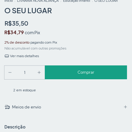
Início
.
LIVRARIA NOVA ALIANÇA
.
Educação Infantil
.
O SEU LUGAR
O SEU LUGAR
R$35,50
R$34,79
com
Pix
2% de desconto
pagando com Pix
Não acumulável com outras promoções
Ver mais detalhes
2
em estoque
Meios de envio
Descrição