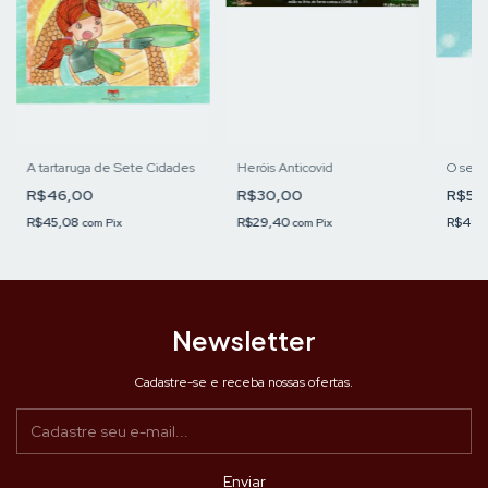
A tartaruga de Sete Cidades
Heróis Anticovid
O segr
R$46,00
R$30,00
R$50
R$45,08
R$29,40
R$49,
com
Pix
com
Pix
Newsletter
Cadastre-se e receba nossas ofertas.