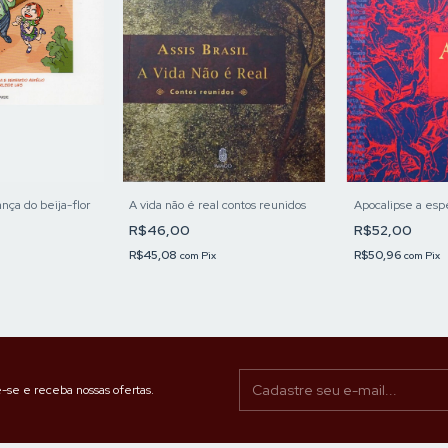
A vida não é real contos reunidos
Apocalipse a esp
ança do beija-flor
R$46,00
R$52,00
R$45,08
R$50,96
com
Pix
com
Pix
-se e receba nossas ofertas.