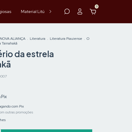
0
giosas
Material Litúrgico
Paramentos
Hóstia
Vinho
 NOVA ALIANÇA
.
Literatura
.
Literatura Piauiense
.
O
a Tainahakã
rio da estrela
akã
8007
m
Pix
gando com Pix
om outras promoções
lhes