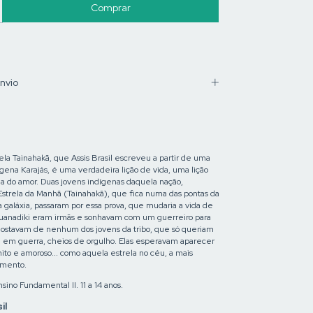
nvio
ela Tainahakã, que Assis Brasil escreveu a partir de uma
ígena Karajás, é uma verdadeira lição de vida, uma lição
ia do amor. Duas jovens indígenas daquela nação,
Estrela da Manhã (Tainahakã), que fica numa das pontas da
a galáxia, passaram por essa prova, que mudaria a vida de
uanadiki eram irmãs e sonhavam com um guerreiro para
gostavam de nenhum dos jovens da tribo, que só queriam
m em guerra, cheios de orgulho. Elas esperavam aparecer
to e amoroso... como aquela estrela no céu, a mais
mamento.
nsino Fundamental II. 11 a 14 anos.
il