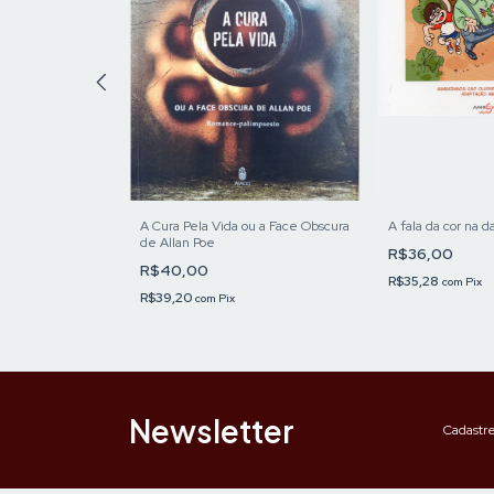
outras histórias
A Cura Pela Vida ou a Face Obscura
A fala da cor na d
de Allan Poe
R$36,00
R$40,00
R$35,28
com
Pix
R$39,20
com
Pix
Newsletter
Cadastre