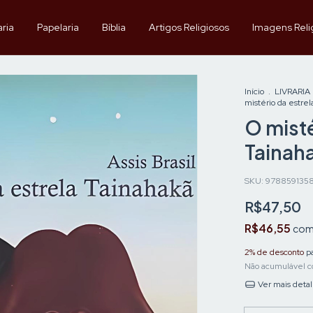
aria
Papelaria
Bíblia
Artigos Religiosos
Imagens Reli
Início
.
LIVRARIA
mistério da estrel
O misté
Tainah
SKU:
978859135
R$47,50
R$46,55
co
2% de desconto
pa
Não acumulável c
Ver mais deta