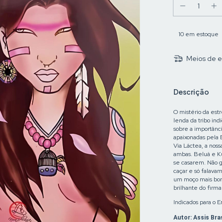
10
em estoque
Meios de e
Descrição
O mistério da estr
lenda da tribo ind
sobre a importânc
apaixonadas pela 
Via Láctea, a noss
ambas. Beluá e K
se casarem. Não 
caçar e só falava
um moço mais boni
brilhante do fir
Indicados para o E
Autor: Assis Bras