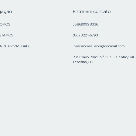
gação
Entre em contato
SOMOS
558699998336
STAMOS
(86) 3221-6793
A DE PRIVACIDADE
livrarianovaalianca@hotmail.com
Rua Olavo Bilac, N° 1259 - Centro/Sul 
Teresina / PI