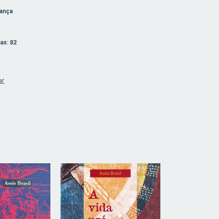
iança
as: 82
ar