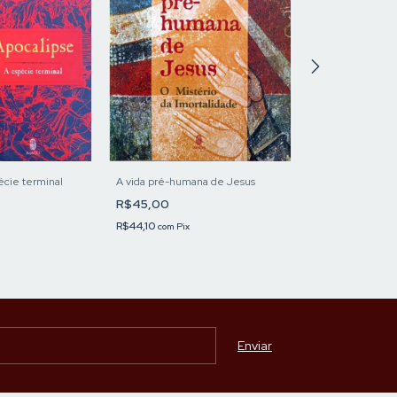
écie terminal
A vida pré-humana de Jesus
Beira-rio beira-v
R$45,00
R$56,90
R$44,10
com
Pix
R$55,76
com
Pix