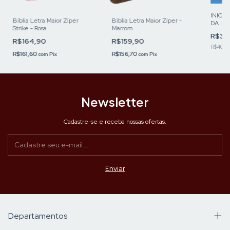
INICIA
Bíblia Letra Maior Zíper
Bíblia Letra Maior Zíper -
DA IN
Strike - Rosa
Marrom
PASTO
R$32
R$164,90
R$159,90
R$40,0
R$161,60
R$156,70
com
Pix
com
Pix
Newsletter
Cadastre-se e receba nossas ofertas.
Departamentos