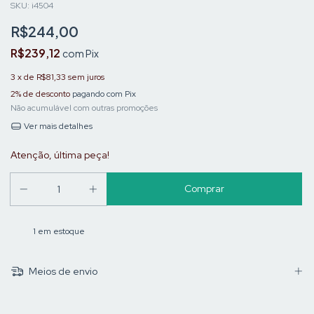
SKU:
i4504
R$244,00
R$239,12
com
Pix
3
x de
R$81,33
sem juros
2% de desconto
pagando com Pix
Não acumulável com outras promoções
Ver mais detalhes
Atenção, última peça!
1
em estoque
Meios de envio