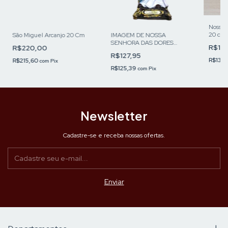
Nossa 
20 cm
São Miguel Arcanjo 20 Cm
IMAGEM DE NOSSA
SENHORA DAS DORES
R$13
R$220,00
20CM
R$127,95
R$132
R$215,60
com
Pix
R$125,39
com
Pix
Newsletter
Cadastre-se e receba nossas ofertas.