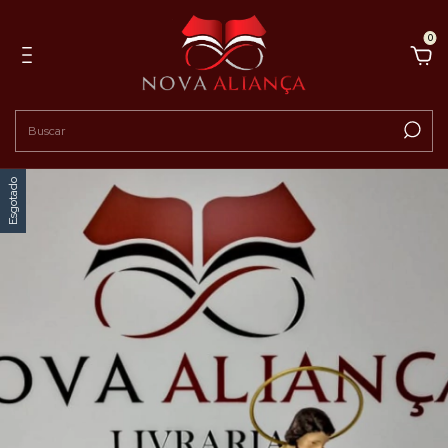
0
Esgotado