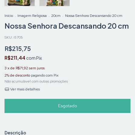
Início
.
Imagem Religiosa
.
20cm
.
Nossa Senhora Descansando 20 cm
Nossa Senhora Descansando 20 cm
SKU:
i5705
R$215,75
R$211,44
com
Pix
3
x de
R$71,92
sem juros
2% de desconto
pagando com Pix
Não acumulável com outras promoções
Ver mais detalhes
Descrição