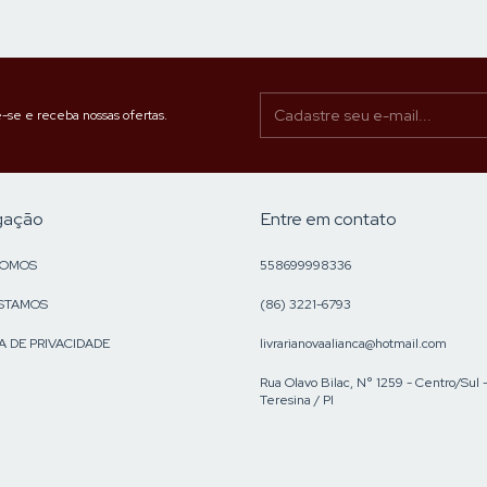
-se e receba nossas ofertas.
gação
Entre em contato
SOMOS
558699998336
STAMOS
(86) 3221-6793
A DE PRIVACIDADE
livrarianovaalianca@hotmail.com
Rua Olavo Bilac, N° 1259 - Centro/Sul 
Teresina / PI