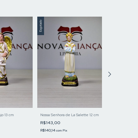
Esgotado
Esgotado
njo 13 cm
Nossa Senhora de La Salette 12 cm
Nossa Senhora do
R$143,00
R$54,26
R$140,14
R$53,17
com
Pix
com
Pix