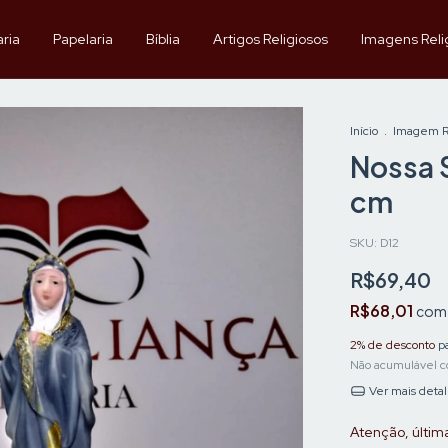
aria
Papelaria
Bíblia
Artigos Religiosos
Imagens Reli
Início
.
Imagem Re
Nossa 
cm
SKU:
D12
R$69,40
R$68,01
com
2% de desconto
pa
Não acumulável c
Ver mais deta
Atenção, últim