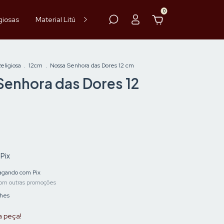
0
giosas
Material Litúrgico
Paramentos
Hóstia
Vinho
ligiosa
.
12cm
.
Nossa Senhora das Dores 12 cm
Senhora das Dores 12
Pix
gando com Pix
om outras promoções
lhes
a peça!