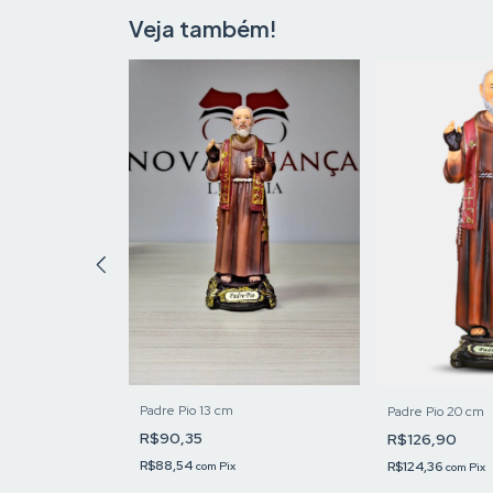
Veja também!
o de 13 cm
Padre Pio 13 cm
Padre Pio 20 cm
R$90,35
R$126,90
R$88,54
R$124,36
com
Pix
com
Pix