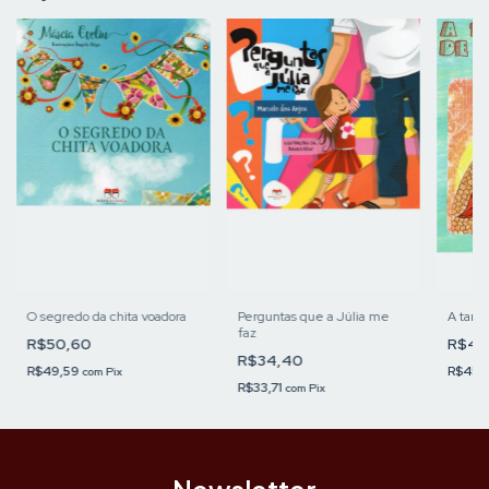
O segredo da chita voadora
Perguntas que a Júlia me
A tart
faz
R$50,60
R$46
R$34,40
R$49,59
R$45,
com
Pix
R$33,71
com
Pix