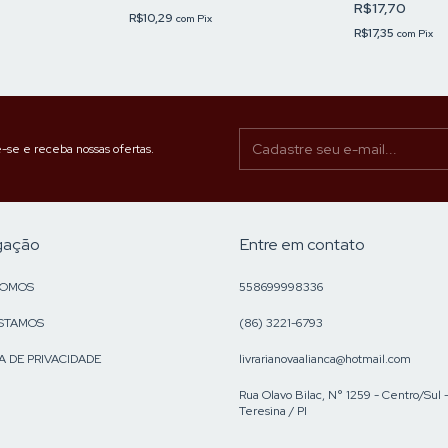
R$17,70
R$10,29
com
Pix
R$17,35
com
Pix
-se e receba nossas ofertas.
gação
Entre em contato
SOMOS
558699998336
STAMOS
(86) 3221-6793
A DE PRIVACIDADE
livrarianovaalianca@hotmail.com
Rua Olavo Bilac, N° 1259 - Centro/Sul 
Teresina / PI