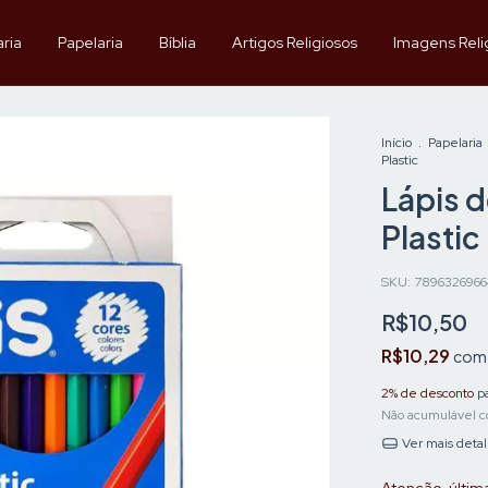
aria
Papelaria
Bíblia
Artigos Religiosos
Imagens Reli
Início
.
Papelaria
Plastic
Lápis d
Plastic
SKU:
7896326966
R$10,50
R$10,29
com
2% de desconto
pa
Não acumulável c
Ver mais deta