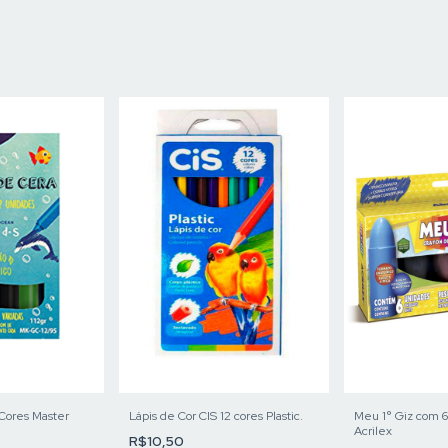
 Cores Master
Meu 1° Giz com 6
Lápis de Cor CIS 12 cores Plastic.
Acrilex
R$10,50