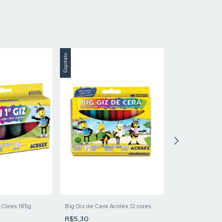
Esgotado
Esgotado
 Cores 185g
Big Giz de Cera Acrilex 12 cores
Lápis de Cor Sup
4mm
R$5,30