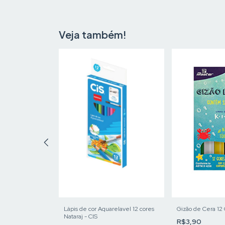
Veja também!
Gizão de Cera 12
 Color 12 cores
Lápis de cor Aquarelavel 12 cores
Nataraj - CIS
R$3,90