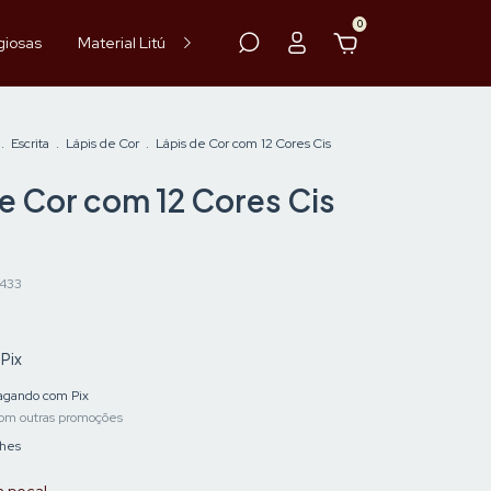
0
giosas
Material Litúrgico
Paramentos
Hóstia
Vinho
.
Escrita
.
Lápis de Cor
.
Lápis de Cor com 12 Cores Cis
e Cor com 12 Cores Cis
433
Pix
gando com Pix
om outras promoções
lhes