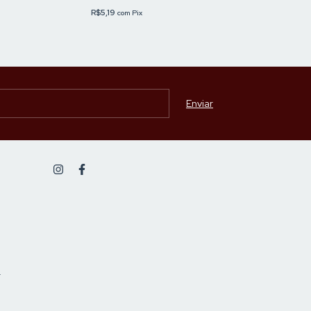
R$17,15
R$5,19
com
Pix
R$16,81
com
Pix
-