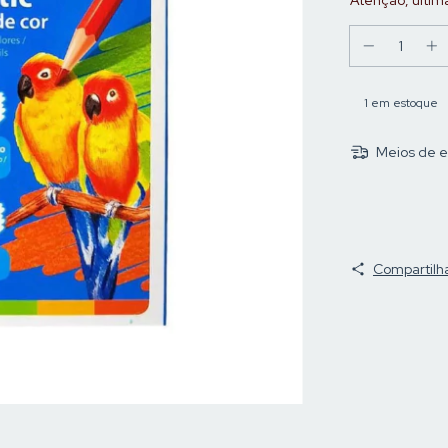
Atenção, últim
1
em estoque
Meios de e
Compartilh