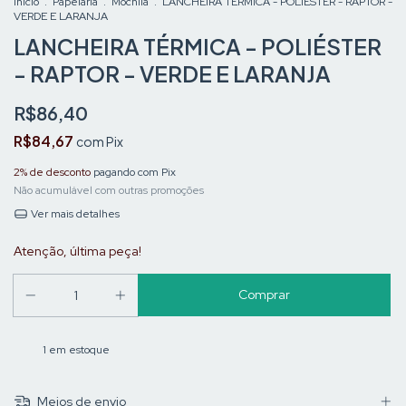
Início
.
Papelaria
.
Mochila
.
LANCHEIRA TÉRMICA - POLIÉSTER - RAPTOR -
VERDE E LARANJA
LANCHEIRA TÉRMICA - POLIÉSTER
- RAPTOR - VERDE E LARANJA
R$86,40
R$84,67
com
Pix
2% de desconto
pagando com Pix
Não acumulável com outras promoções
Ver mais detalhes
Atenção, última peça!
1
em estoque
Meios de envio