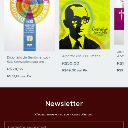
Joaqui
Alberto Silva 100 Limites
Apósto
Dicionário de Sentimentos -
500 Sensações para um
R$50,00
R$10
caminho do Amor ao Serviço
R$74,55
R$49,00
R$98,
com
Pix
R$73,06
com
Pix
Newsletter
Cadastre-se e receba nossas ofertas.