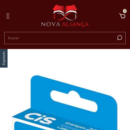
0
Esgotado