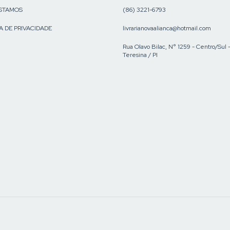
STAMOS
(86) 3221-6793
A DE PRIVACIDADE
livrarianovaalianca@hotmail.com
Rua Olavo Bilac, N° 1259 - Centro/Sul 
Teresina / PI