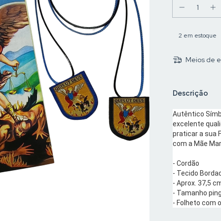
2
em estoque
Meios de e
Descrição
Autêntico Símb
excelente qual
praticar a sua
com a Mãe Mari
- Cordão
- Tecido Borda
- Aprox. 37,5 
- Tamanho ping
- Folheto com 