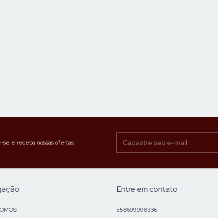
-se e receba nossas ofertas.
gação
Entre em contato
SOMOS
558699998336