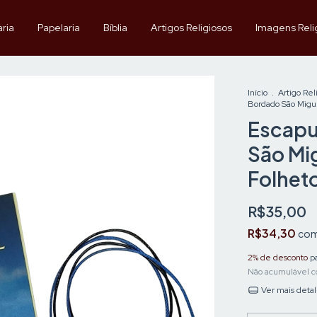
aria
Papelaria
Bíblia
Artigos Religiosos
Imagens Reli
Início
.
Artigo Rel
Bordado São Migu
Escapu
São Mi
Folhet
R$35,00
R$34,30
co
2% de desconto
pa
Não acumulável c
Ver mais deta