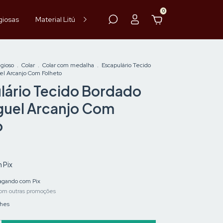
0
giosas
Material Litúrgico
Paramentos
Hóstia
Vinho
igioso
.
Colar
.
Colar com medalha
.
Escapulário Tecido
el Arcanjo Com Folheto
lário Tecido Bordado
guel Arcanjo Com
o
m
Pix
gando com Pix
om outras promoções
lhes