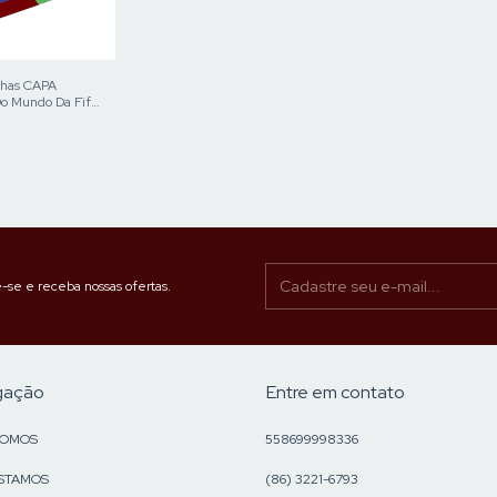
nhas CAPA
o Mundo Da Fifa
-se e receba nossas ofertas.
gação
Entre em contato
SOMOS
558699998336
STAMOS
(86) 3221-6793