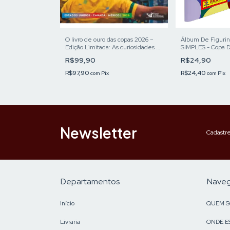
O livro de ouro das copas 2026 –
Álbum De Figuri
Edição Limitada: As curiosidades e
SIMPLES - Copa D
os momentos históricos do maior
2026
R$99,90
R$24,90
espetáculo do esporte mundial.
R$97,90
R$24,40
com
Pix
com
Pix
Newsletter
Cadastre
Departamentos
Nave
Início
QUEM 
Livraria
ONDE E