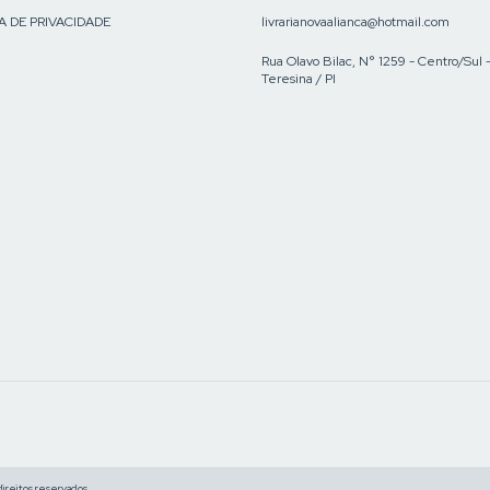
A DE PRIVACIDADE
livrarianovaalianca@hotmail.com
Rua Olavo Bilac, N° 1259 - Centro/Sul 
Teresina / PI
reitos reservados.