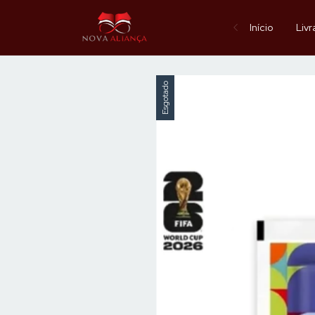
Início
Livr
Esgotado