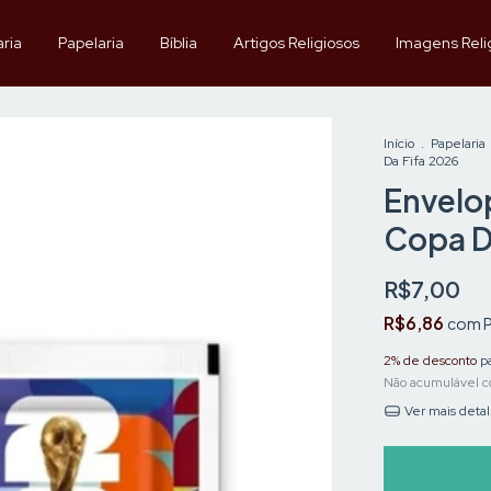
aria
Papelaria
Bíblia
Artigos Religiosos
Imagens Reli
Início
.
Papelaria
Da Fifa 2026
Envelo
Copa D
R$7,00
R$6,86
com
P
2% de desconto
pa
Não acumulável c
Ver mais deta