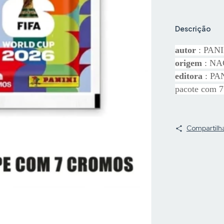
Descrição
autor
: PAN
origem
: N
editora
: PA
pacote com 7
Compartilh