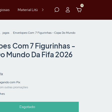
0
giosas
Material Litúrgico
Paramentos
Hóstia
Vinho
.
jogos
.
Envelopes Com 7 Figurinhas - Copa Do Mundo
pes Com 7 Figurinhas -
o Mundo Da Fifa 2026
ix
gando com Pix
om outras promoções
lhes