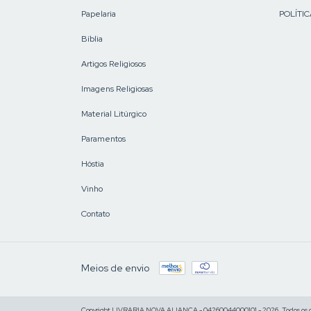
Papelaria
POLÍTIC
Bíblia
Artigos Religiosos
Imagens Religiosas
Material Litúrgico
Paramentos
Hóstia
Vinho
Contato
Meios de envio
Copyright LIVRARIA NOVA ALIANÇA - 04260044000101 - 2026. Todos os di