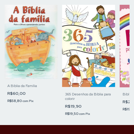
A Bíblia da Família
R$60,00
365 Desenhos da Bíblia para
Bíblia
colorir
R$58,80
R$20
com
Pix
R$19,90
R$19,
R$19,50
com
Pix