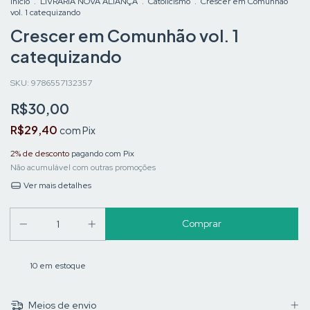
Início
.
LIVRARIA NOVA ALIANÇA
.
Catolicismo
.
Crescer em Comunhão
vol. 1 catequizando
Crescer em Comunhão vol. 1
catequizando
SKU:
9786557132357
R$30,00
R$29,40
com
Pix
2% de desconto
pagando com Pix
Não acumulável com outras promoções
Ver mais detalhes
10
em estoque
Meios de envio