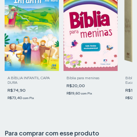
A BÍBLIA INFANTIL CAPA
Bíblia para meninas
Bíblia
DURA
Eucaris
R$20,00
R$74,90
R$12
R$19,60
com
Pix
R$73,40
R$127
com
Pix
Para comprar com esse produto