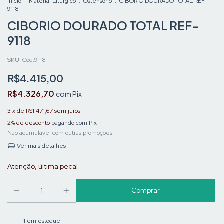
Início
.
Material Liturgico
.
Ostensório
.
CIBORIO DOURADO TOTAL REF-
9118
CIBORIO DOURADO TOTAL REF-
9118
SKU:
Cód.9118
R$4.415,00
R$4.326,70
com
Pix
3
x de
R$1.471,67
sem juros
2% de desconto
pagando com Pix
Não acumulável com outras promoções
Ver mais detalhes
Atenção, última peça!
1
em estoque