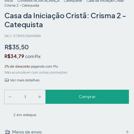
Início
.
LIVRARIA NOVA ALIANÇA
.
Catequese
.
Casa da Iniciação Cristã:
Crisma 2 - Catequista
Casa da Iniciação Cristã: Crisma 2 -
Catequista
SKU:
9788535644869
R$35,50
R$34,79
com
Pix
2% de desconto
pagando com Pix
Não acumulável com outras promoções
Ver mais detalhes
2
em estoque
Meios de envio