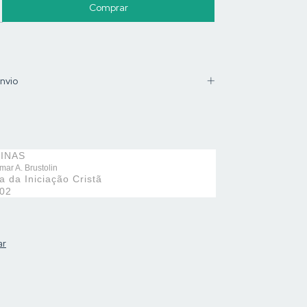
nvio
INAS
ar A. Brustolin
a da Iniciação Cristã
02
ar