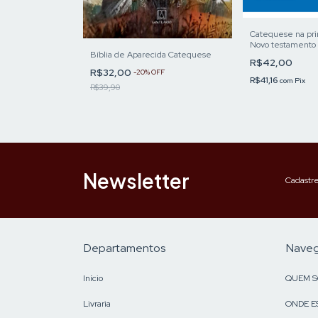
Catequese na prim
Novo testamento 
 Ano Litúrgico
Bíblia de Aparecida Catequese
R$42,00
R$32,00
-
20
%
OFF
R$41,16
com
Pix
R$39,90
Newsletter
Cadastre
Departamentos
Nave
Início
QUEM 
Livraria
ONDE E