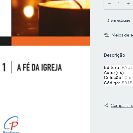
2
em estoque
Meios de e
Descrição
Editora:
PAUL
Autor(es):
Leom
Coleção:
Cas
Código:
5315
Compartilh