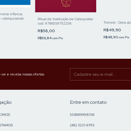
eira infância:
- catequizando
Ritual de Instituição de Catequistas
Triminó - Dons do
cod: 9786559752256
R$49,90
R$58,00
R$48,90
com
Pix
R$56,84
com
Pix
-se e receba nossas ofertas.
gação
Entre em contato
SOMOS
558699998336
STAMOS
(86) 3221-6793