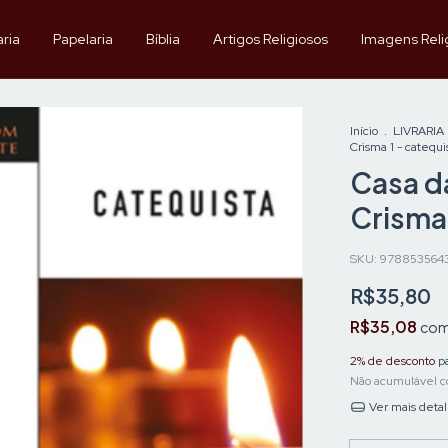
aria
Papelaria
Bíblia
Artigos Religiosos
Imagens Reli
Início
.
LIVRARIA
Crisma 1 - catequi
Casa da
Crisma 
SKU:
978853564
R$35,80
R$35,08
co
2% de desconto
pa
Não acumulável c
Ver mais deta