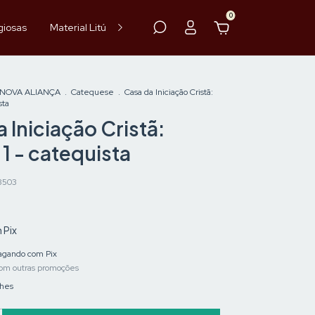
0
giosas
Material Litúrgico
Paramentos
Hóstia
Vinho
 NOVA ALIANÇA
.
Catequese
.
Casa da Iniciação Cristã:
sta
 Iniciação Cristã:
1 - catequista
3503
m
Pix
gando com Pix
om outras promoções
lhes