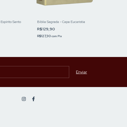
Bíblia Sagrada - Capa Eucaristia
BÍBLIA SAGRADA
 Espírito Santo
VIDA CRISTÃ - 6
R$129,90
DESIGN
R$45,00
-
11
%
O
R$127,30
com
Pix
R$50,50