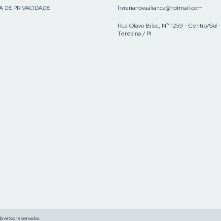
A DE PRIVACIDADE
livrarianovaalianca@hotmail.com
Rua Olavo Bilac, N° 1259 - Centro/Sul 
Teresina / PI
reitos reservados.