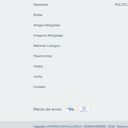
Papelaria
POLÍTIC
Bíblia
Artigos Religiosos
Imagens Religiosas
Material Litúrgico
Paramentos
Hóstia
Vinho
Contato
Meios de envio
Copyright LIVRARIA NOVA ALIANÇA - 04260044000101 - 2026. Todos os di