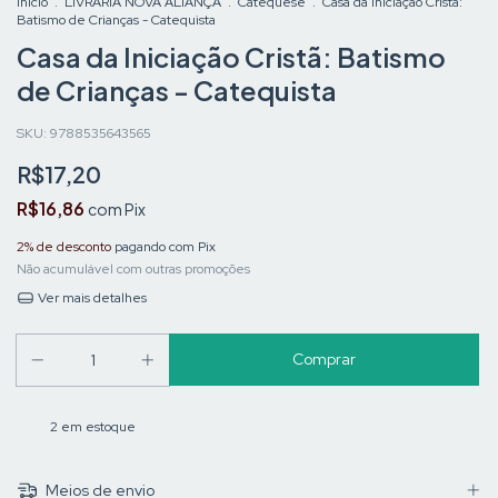
Início
.
LIVRARIA NOVA ALIANÇA
.
Catequese
.
Casa da Iniciação Cristã:
Batismo de Crianças - Catequista
Casa da Iniciação Cristã: Batismo
de Crianças - Catequista
SKU:
9788535643565
R$17,20
R$16,86
com
Pix
2% de desconto
pagando com Pix
Não acumulável com outras promoções
Ver mais detalhes
2
em estoque
Meios de envio