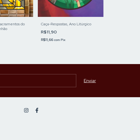
Sacramentos do
Caça-Respostas, Ano Litúrgico
Dominó Celebrat
nhão
R$11,90
R$39,90
R$11,66
R$39,10
com
Pix
com
Pix