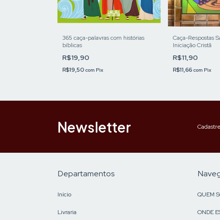
365 caça-palavras com histórias
Caça-Respostas S
bíblicas
Iniciação Cristã
R$19,90
R$11,90
R$19,50
R$11,66
com
Pix
com
Pix
Newsletter
Cadastre
Departamentos
Nave
Início
QUEM 
Livraria
ONDE E