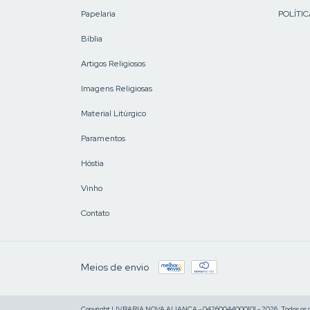
Papelaria
POLÍTIC
Bíblia
Artigos Religiosos
Imagens Religiosas
Material Litúrgico
Paramentos
Hóstia
Vinho
Contato
Meios de envio
Copyright LIVRARIA NOVA ALIANÇA - 04260044000101 - 2026. Todos os di