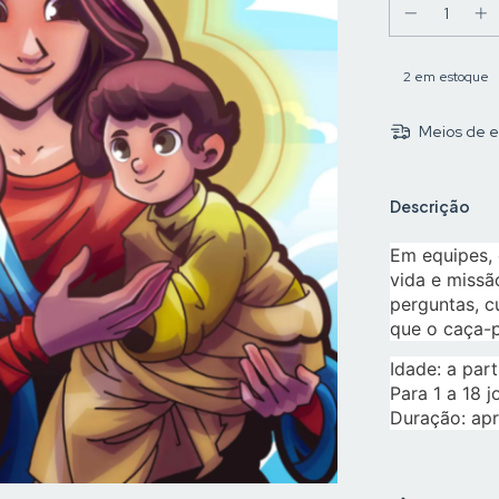
2
em estoque
Meios de e
Descrição
Em equipes,
vida e missã
perguntas, c
que o caça-p
Idade: a part
Para 1 a 18 
Duração: ap