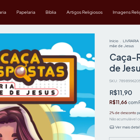
aria
Papelaria
Bíblia
Artigos Religiosos
Imagens Reli
Início
.
LIVRARIA
mãe de Jesus
Caça-R
de Jes
SKU:
789899620
R$11,90
R$11,66
com
2% de desconto
pa
Não acumulável c
Ver mais deta