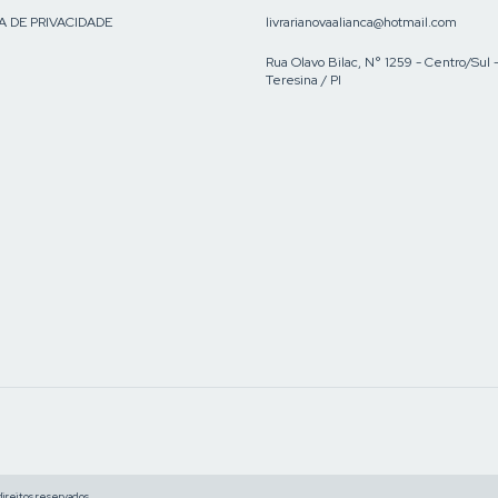
A DE PRIVACIDADE
livrarianovaalianca@hotmail.com
Rua Olavo Bilac, N° 1259 - Centro/Sul 
Teresina / PI
reitos reservados.