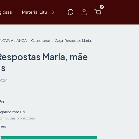
0
giosas
Material Litúrgico
Paramentos
Hóstia
Vinho
 NOVA ALIANÇA
.
Catequese
.
Caça-Respostas Maria,
espostas Maria, mãe
us
5034
Pix
gando com Pix
om outras promoções
lhes