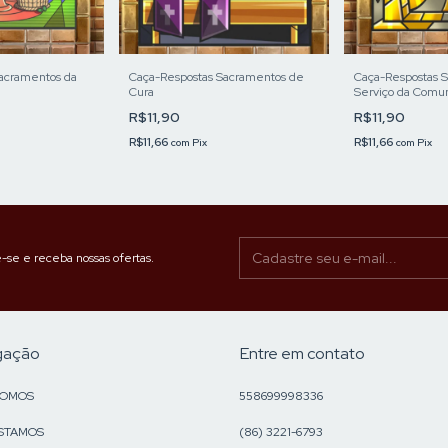
acramentos da
Caça-Respostas Sacramentos de
Caça-Respostas 
Cura
Serviço da Comu
R$11,90
R$11,90
R$11,66
R$11,66
com
Pix
com
Pix
-se e receba nossas ofertas.
gação
Entre em contato
SOMOS
558699998336
STAMOS
(86) 3221-6793