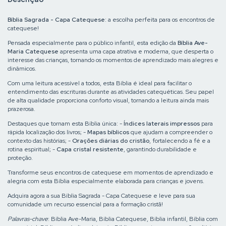
Bíblia Sagrada - Capa Catequese
: a escolha perfeita para os encontros de
catequese!
Pensada especialmente para o público infantil, esta edição da
Bíblia Ave-
Maria Catequese
apresenta uma capa atrativa e moderna, que desperta o
interesse das crianças, tornando os momentos de aprendizado mais alegres e
dinâmicos.
Com uma leitura acessível a todos, esta Bíblia é ideal para facilitar o
entendimento das escrituras durante as atividades catequéticas. Seu papel
de alta qualidade proporciona conforto visual, tornando a leitura ainda mais
prazerosa.
Destaques que tornam esta Bíblia única: -
Índices laterais impressos
para
rápida localização dos livros; -
Mapas bíblicos
que ajudam a compreender o
contexto das histórias; -
Orações diárias do cristão
, fortalecendo a fé e a
rotina espiritual; -
Capa cristal resistente
, garantindo durabilidade e
proteção.
Transforme seus encontros de catequese em momentos de aprendizado e
alegria com esta Bíblia especialmente elaborada para crianças e jovens.
Adquira agora a sua Bíblia Sagrada - Capa Catequese e leve para sua
comunidade um recurso essencial para a formação cristã!
Palavras-chave
: Bíblia Ave-Maria, Bíblia Catequese, Bíblia infantil, Bíblia com