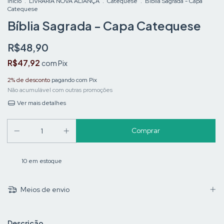
Início
.
LIVRARIA NOVA ALIANÇA
.
Catequese
.
Bíblia Sagrada - Capa
Catequese
Bíblia Sagrada - Capa Catequese
R$48,90
R$47,92
com
Pix
2% de desconto
pagando com Pix
Não acumulável com outras promoções
Ver mais detalhes
10
em estoque
Meios de envio
Descrição