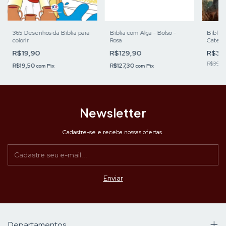
365 Desenhos da Bíblia para
Bíblia com Alça - Bolso -
Bíblia
colorir
Rosa
Cateq
R$19,90
R$129,90
R$32
R$39,9
R$19,50
R$127,30
com
Pix
com
Pix
Newsletter
Cadastre-se e receba nossas ofertas.
Departamentos