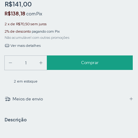
R$141,00
R$138,18
com
Pix
2
x de
R$70,50
sem juros
2% de desconto
pagando com Pix
Não acumulável com outras promoções
Ver mais detalhes
2
em estoque
Meios de envio
Descrição