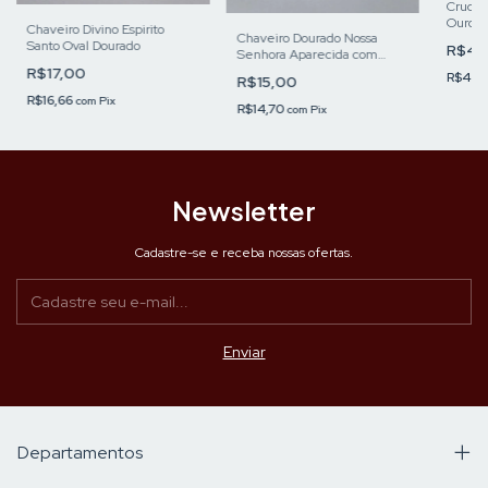
Crucif
Ouro V
Chaveiro Divino Espirito
Chaveiro Dourado Nossa
Santo Oval Dourado
R$45
Senhora Aparecida com
Strass
R$17,00
R$44,
R$15,00
R$16,66
com
Pix
R$14,70
com
Pix
Newsletter
Cadastre-se e receba nossas ofertas.
Departamentos