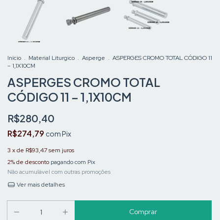
Início
.
Material Liturgico
.
Asperge
.
ASPERGES CROMO TOTAL CÓDIGO 11
– 1,1X10CM
ASPERGES CROMO TOTAL
CÓDIGO 11 – 1,1X10CM
R$280,40
R$274,79
com
Pix
3
x de
R$93,47
sem juros
2% de desconto
pagando com Pix
Não acumulável com outras promoções
Ver mais detalhes