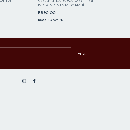
AZEIRAS
VISCONDE DA PARNAÍBA O HERÓI
O NINHO NÃO F
INDEPENDENTISTA DO PIAUÍ
R$40,00
R$90,00
R$39,20
com
Pix
R$88,20
com
Pix
-