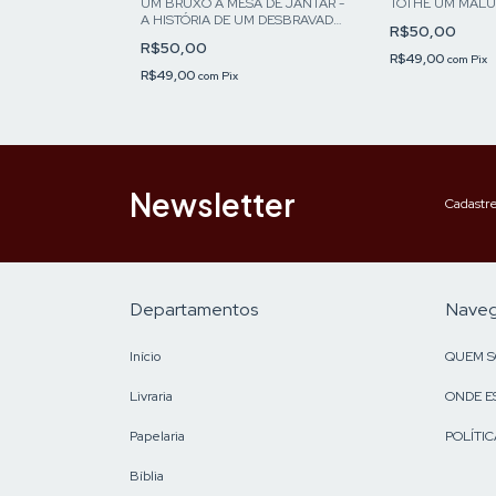
UM BRUXO À MESA DE JANTAR -
TOTHE UM MALU
AMEDE DE
A HISTÓRIA DE UM DESBRAVADOR
R$50,00
DA OFTALMOLOGIA NO BRASIL
R$50,00
FERNANDO PIRES FERREIRA
R$49,00
com
Pix
R$49,00
com
Pix
Newsletter
Cadastre
Departamentos
Nave
Início
QUEM 
Livraria
ONDE E
Papelaria
POLÍTIC
Bíblia