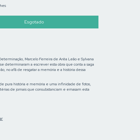
lhes
Determinação, Marcelo Ferreira de Arêa Leão e Sylvana
se determinaram a escrever esta obra que conta a saga
ão, no afã de resgatar a memória e a história dessa
de pura história e memória e uma infinidade de fotos,
érias de jornais que consubstanciam e emasam esta
ar