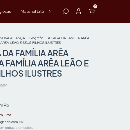
0
giosas
Material Litúrgico
Paramentos
Hóstia
Vinho
 NOVA ALIANÇA
.
Biografia
.
A SAGA DA FAMÍLIA ARÊA
A ARÊA LEÃO E SEUS FILHOS ILUSTRES
 DA FAMÍLIA ARÊA
 A FAMÍLIA ARÊA LEÃO E
ILHOS ILUSTRES
5594
om
Pix
m juros
gando com Pix
om outras promoções