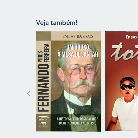
Veja também!
S - FAMÍLIA E