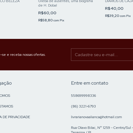
CO BELEZA
Gleba de ausentes, uma biografia
DIÁRIOS DE CAJ
de H. Dobal
R$40,00
R$60,00
R$39,20
com
Pix
R$58,80
com
Pix
-se e receba nossas ofertas.
gação
Entre em contato
SOMOS
558699998336
STAMOS
(86) 3221-6793
A DE PRIVACIDADE
livrarianovaalianca@hotmail.com
Rua Olavo Bilac, N° 1259 - Centro/Sul 
Teresina / PI