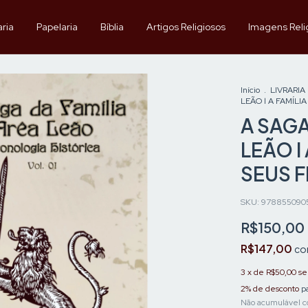
aria
Papelaria
Bíblia
Artigos Religiosos
Imagens Reli
Início
.
LIVRARIA
LEÃO l A FAMÍLI
A SAGA
LEÃO l
SEUS F
SKU:
978855090
R$150,00
R$147,00
c
3
x de
R$50,00
se
2% de desconto
pa
Não acumulável c