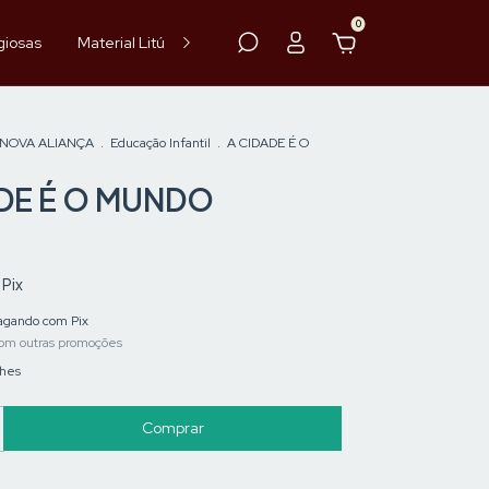
0
giosas
Material Litúrgico
Paramentos
Hóstia
Vinho
 NOVA ALIANÇA
.
Educação Infantil
.
A CIDADE É O
DE É O MUNDO
Pix
gando com Pix
om outras promoções
lhes