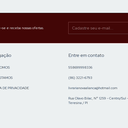
-se e receba nossas ofertas.
gação
Entre em contato
SOMOS
558699998336
STAMOS
(86) 3221-6793
A DE PRIVACIDADE
livrarianovaalianca@hotmail.com
Rua Olavo Bilac, N° 1259 - Centro/Sul 
Teresina / PI