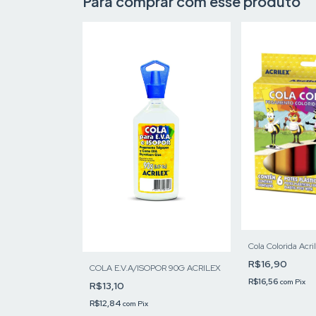
Para comprar com esse produto
Cola Colorida Acri
R$16,90
COLA E.V.A/ISOPOR 90G ACRILEX
R$16,56
com
Pix
R$13,10
R$12,84
com
Pix