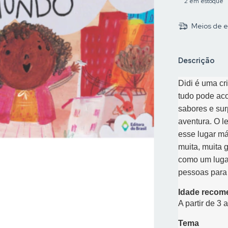
2
em estoque
Meios de e
Descrição
Didi é uma cr
tudo pode aco
sabores e sur
aventura. O l
esse lugar má
muita, muita 
como um lugar
pessoas para 
Idade recom
A partir de 3 
Tema