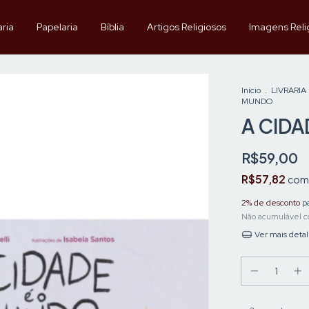
aria
Papelaria
Bíblia
Artigos Religiosos
Imagens Reli
Início
.
LIVRARIA
MUNDO
A CIDA
R$59,00
R$57,82
com
2% de desconto
pa
Não acumulável c
Ver mais deta