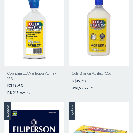
Cola para E.V.A e Isopor Acrilex
Cola Branca Acrilex 100g
90g
R$6,70
R$12,40
R$6,57
com
Pix
R$12,15
com
Pix
Esgotado
Esgotado