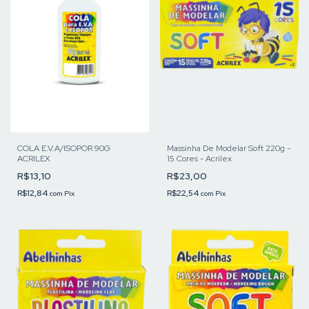
COLA E.V.A/ISOPOR 90G
Massinha De Modelar Soft 220g -
ACRILEX
15 Cores - Acrilex
R$13,10
R$23,00
R$12,84
R$22,54
com
Pix
com
Pix