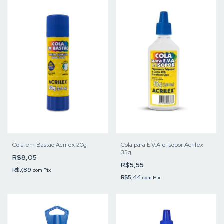
Cola em Bastão Acrilex 20g
Cola para E.V.A e Isopor Acrilex
35g
R$8,05
R$5,55
R$7,89
com
Pix
R$5,44
com
Pix