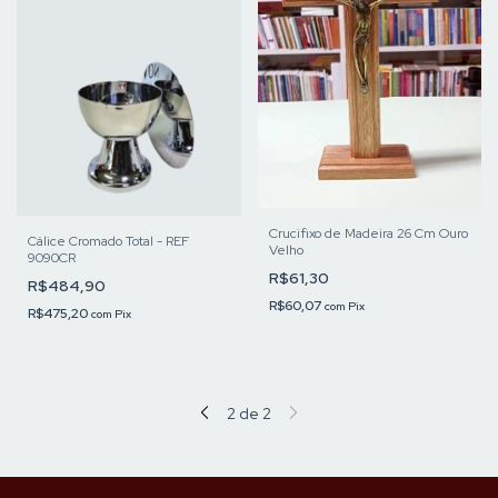
Crucifixo de Madeira 26 Cm Ouro
Cálice Cromado Total - REF
Velho
9090CR
R$61,30
R$484,90
R$60,07
com
Pix
R$475,20
com
Pix
2
de
2